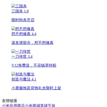
三国杀
1.8
限时秒杀开启
想不想修真
4.4
道友请留步，想不想修真
一刀传世
3.4
V12免费送，不花钱享特权
创造与魔法
4.1
小鹿服饰及背饰礼盒限时上架
友情链接
小米应用商店
小米商城
英雄互娱