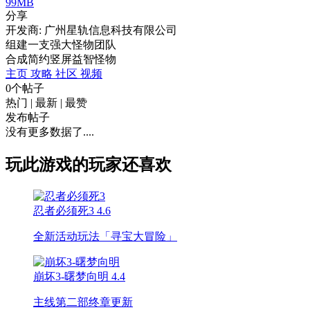
99MB
分享
开发商: 广州星轨信息科技有限公司
组建一支强大怪物团队
合成
简约
竖屏
益智
怪物
主页
攻略
社区
视频
0个帖子
热门
|
最新
|
最赞
发布帖子
没有更多数据了....
玩此游戏的玩家还喜欢
忍者必须死3
4.6
全新活动玩法「寻宝大冒险」
崩坏3-曙梦向明
4.4
主线第二部终章更新