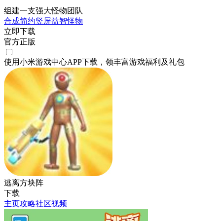
组建一支强大怪物团队
合成
简约
竖屏
益智
怪物
立即下载
官方正版
使用小米游戏中心APP
下载
，领丰富游戏
福利
及
礼包
逃离方块阵
下载
主页
攻略
社区
视频