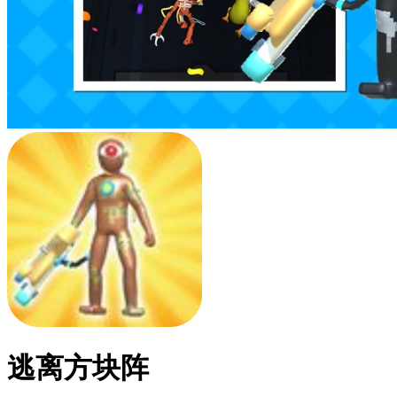
逃离方块阵