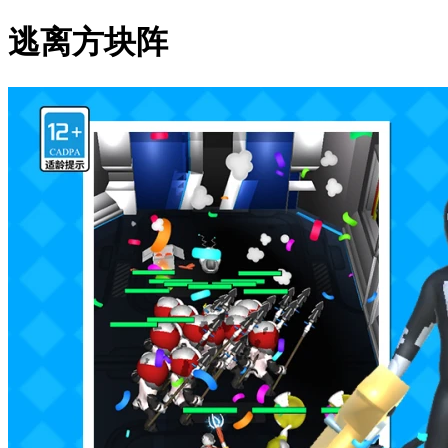
逃离方块阵