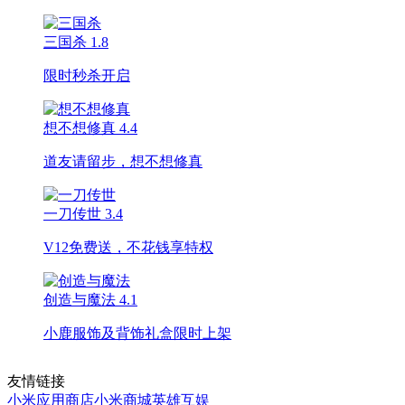
三国杀
1.8
限时秒杀开启
想不想修真
4.4
道友请留步，想不想修真
一刀传世
3.4
V12免费送，不花钱享特权
创造与魔法
4.1
小鹿服饰及背饰礼盒限时上架
友情链接
小米应用商店
小米商城
英雄互娱