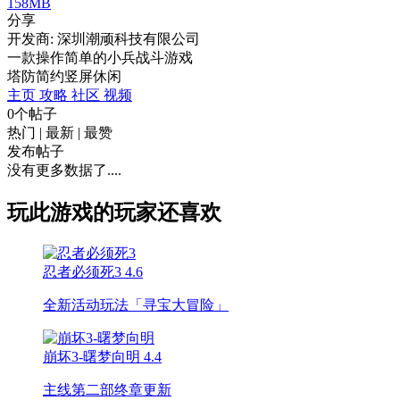
158MB
分享
开发商: 深圳潮顽科技有限公司
一款操作简单的小兵战斗游戏
塔防
简约
竖屏
休闲
主页
攻略
社区
视频
0个帖子
热门
|
最新
|
最赞
发布帖子
没有更多数据了....
玩此游戏的玩家还喜欢
忍者必须死3
4.6
全新活动玩法「寻宝大冒险」
崩坏3-曙梦向明
4.4
主线第二部终章更新