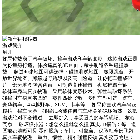
游戏简介
展开
如果你热衷于汽车破坏、撞车游戏和车辆变形，这款游戏正是
为你量身打造。体验逼真的3D画面，亲手制造各种碰撞事
故。 超过40张地图可供选择：碰撞测试地图、极限跳台、开
放世界地图、颠簸越野路段以及高山险道，让你把车撞成碎
片。部分地图包含跳台，可制造高速撞击，彻底摧毁车辆。
软体车身与真实物理：采用软体变形技术、弹性与破坏系统，
碰撞时车身真实凹陷，零件四处飞散。多种车型可选：跑车、
豪华轿车、4x4越野车、SUV、卡车等。 如果你喜欢汽车驾驶
模拟、撞车大赛、碰撞试验或任何与车相关的破坏游戏，这款
游戏绝对不容错过。 立即加入，享受逼真的车祸现场。 核心
亮点： 破坏模拟器：想怎么撞就怎么撞 真实3D损伤：每一道
凹痕都清晰可见 零件脱落：车门、引擎盖、保险杠全部飞散
真实车辆物理：重力、惯性、精准碰撞反馈 真实变形物理：