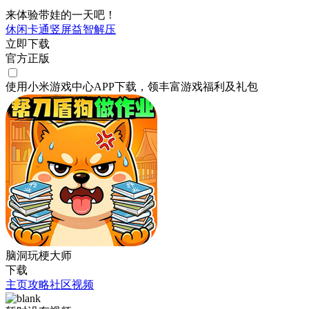
来体验带娃的一天吧！
休闲
卡通
竖屏
益智
解压
立即下载
官方正版
使用小米游戏中心APP
下载
，领丰富游戏
福利
及
礼包
脑洞玩梗大师
下载
主页
攻略
社区
视频