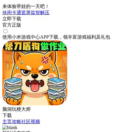
来体验带娃的一天吧！
休闲
卡通
竖屏
益智
解压
立即下载
官方正版
使用小米游戏中心APP
下载
，领丰富游戏
福利
及
礼包
脑洞玩梗大师
下载
主页
攻略
社区
视频