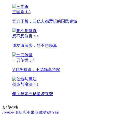
三国杀
1.8
官方正版，三亿人都爱玩的国民桌游
想不想修真
4.4
道友请留步，想不想修真
一刀传世
3.4
V12免费送，不花钱享特权
创造与魔法
4.1
年度限定三栖坐骑来袭
友情链接
小米应用商店
小米商城
英雄互娱