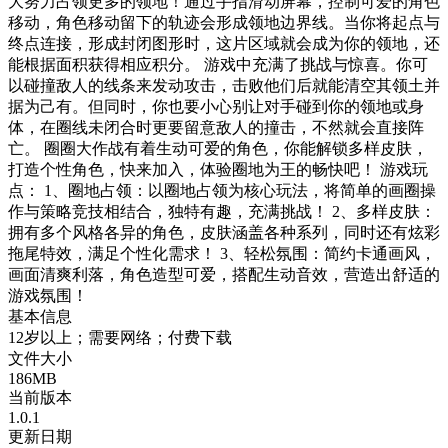
大努力占领更多的领地！通过手指滑动屏幕，控制可爱的角色
移动，角色移动留下的轨迹会形成领地边界线。当你将起点与
终点连接，形成封闭图形时，这片区域就会成为你的领地，还
能根据面积获得相应积分。 游戏中充满了挑战与惊喜。你可
以碰撞敌人的线条来发动攻击，击败他们后就能清空其领土并
据为己有。但同时，你也要小心别让对手碰到你的领地或身
体，在圈线未闭合时更要留意敌人的撞击，不然就会直接阵
亡。 圈圈大作战有着生动可爱的角色，你能解锁多样皮肤，
打造个性角色，快来加入，体验圈地为王的畅快吧！ 游戏玩
点： 1、圈地占领：以圈地占领为核心玩法，将简单的画圈操
作与策略竞技相结合，独特有趣，充满挑战！ 2、多样皮肤：
拥有多个风格各异的角色，皮肤涵盖各种系列，同时还有炫彩
拖尾特效，满足个性化需求！ 3、轻松氛围：简约卡通画风，
画面清爽利落，角色造型可爱，搭配生动音效，营造出舒适的
游戏氛围！
基本信息
12岁以上；需要网络；付费下载
文件大小
186MB
当前版本
1.0.1
更新日期