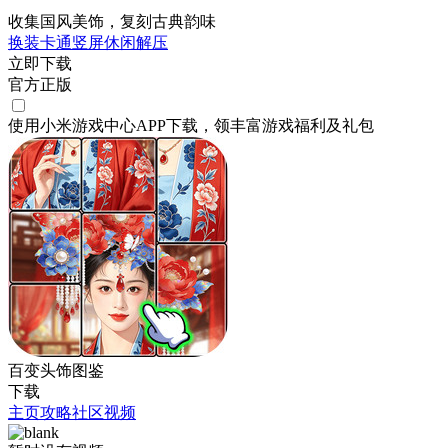
收集国风美饰，复刻古典韵味
换装
卡通
竖屏
休闲
解压
立即下载
官方正版
使用小米游戏中心APP
下载
，领丰富游戏
福利
及
礼包
百变头饰图鉴
下载
主页
攻略
社区
视频