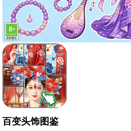
百变头饰图鉴