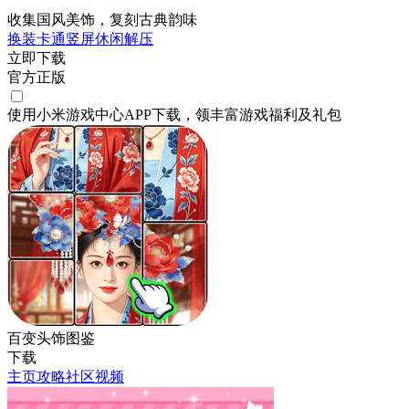
收集国风美饰，复刻古典韵味
换装
卡通
竖屏
休闲
解压
立即下载
官方正版
使用小米游戏中心APP
下载
，领丰富游戏
福利
及
礼包
百变头饰图鉴
下载
主页
攻略
社区
视频