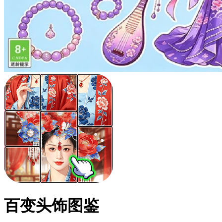
百变头饰图鉴