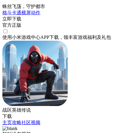
蛛丝飞荡，守护都市
格斗
卡通
横屏
动作
立即下载
官方正版
使用小米游戏中心APP
下载
，领丰富游戏
福利
及
礼包
战区英雄传说
下载
主页
攻略
社区
视频