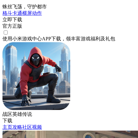
蛛丝飞荡，守护都市
格斗
卡通
横屏
动作
立即下载
官方正版
使用小米游戏中心APP
下载
，领丰富游戏
福利
及
礼包
战区英雄传说
下载
主页
攻略
社区
视频