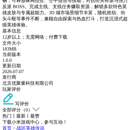
畅，可释放蛛网拉扯、空中连击等技能，对抗街头帮派与强力
反派 BOSS。完成主线、支线任务赚取资源，解锁多款特色英
雄皮肤与专属超能力。3D 城市场景细节丰富，随机抢劫、街
头斗殴等事件不断，兼顾自由探索与热血打斗，打造沉浸式超
级英雄体验。
基本信息
12岁以上；无需网络；付费下载
文件大小
183MB
当前版本
1.0.0
更新日期
2026-07-07
发行商
北京优聚量科技有限公司
玩家评价
写评价
全部评分（
0
）
热门
丨
最新
丨
最赞
下载小米游戏中心，参与互动！
首页
>
战区英雄传说