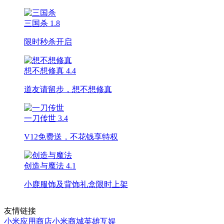
三国杀
1.8
限时秒杀开启
想不想修真
4.4
道友请留步，想不想修真
一刀传世
3.4
V12免费送，不花钱享特权
创造与魔法
4.1
小鹿服饰及背饰礼盒限时上架
友情链接
小米应用商店
小米商城
英雄互娱