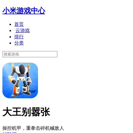
小米游戏中心
首页
云游戏
排行
分类
大王别嚣张
操控机甲，重拳击碎机械敌人