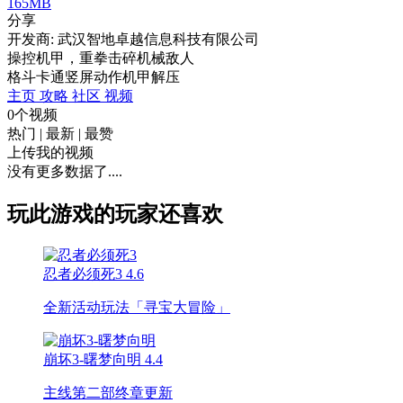
165MB
分享
开发商: 武汉智地卓越信息科技有限公司
操控机甲，重拳击碎机械敌人
格斗
卡通
竖屏
动作
机甲
解压
主页
攻略
社区
视频
0个视频
热门
|
最新
|
最赞
上传我的视频
没有更多数据了....
玩此游戏的玩家还喜欢
忍者必须死3
4.6
全新活动玩法「寻宝大冒险」
崩坏3-曙梦向明
4.4
主线第二部终章更新