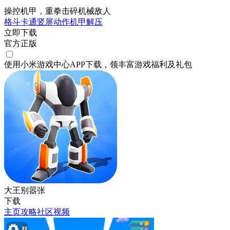
操控机甲，重拳击碎机械敌人
格斗
卡通
竖屏
动作
机甲
解压
立即下载
官方正版
使用小米游戏中心APP
下载
，领丰富游戏
福利
及
礼包
大王别嚣张
下载
主页
攻略
社区
视频