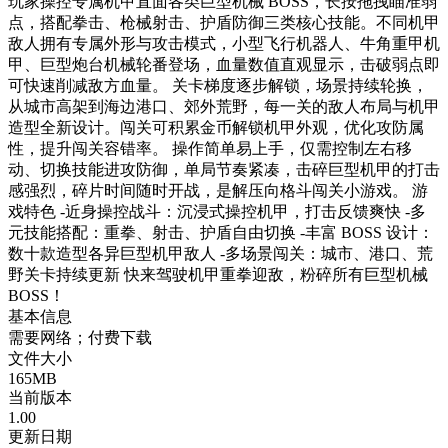
玩家操控专属机甲直面各类巨型机械 BOSS，长按拖拽瞄准弱
点，搭配拳击、枪械射击、护盾防御三类核心技能。不同机甲
敌人拥有专属外形与攻击模式，小型飞行机器人、牛角重甲机
甲、巨型炮台机械轮番登场，血量数值直观显示，击破弱点即
可快速削减敌方血量。 关卡梯度逐步解锁，场景持续轮换，
从城市高架到海边港口、郊外荒野，每一关的敌人布局与机甲
造型全新设计。闯关可积累金币解锁机甲外观，优化攻防属
性，提升闯关容错率。 操作简单易上手，仅需控制左右移
动、切换技能进攻防御，单局节奏紧凑，击碎巨型机甲的打击
感强烈，碎片时间随时开战，是解压向格斗闯关小游戏。 游
戏特色 -近身操控战斗：沉浸式操控机甲，打击反馈爽快 -多
元技能搭配：重拳、射击、护盾自由切换 -丰富 BOSS 设计：
数十款造型各异巨型机甲敌人 -多场景闯关：城市、港口、荒
野关卡持续更新 快来驾驶机甲重拳迎敌，粉碎所有巨型机械
BOSS！
基本信息
需要网络；付费下载
文件大小
165MB
当前版本
1.00
更新日期