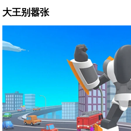
大王别嚣张