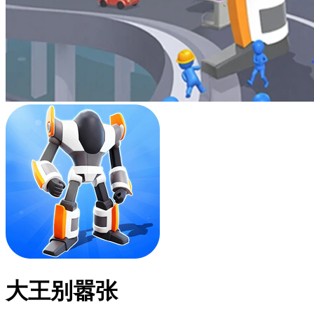
大王别嚣张