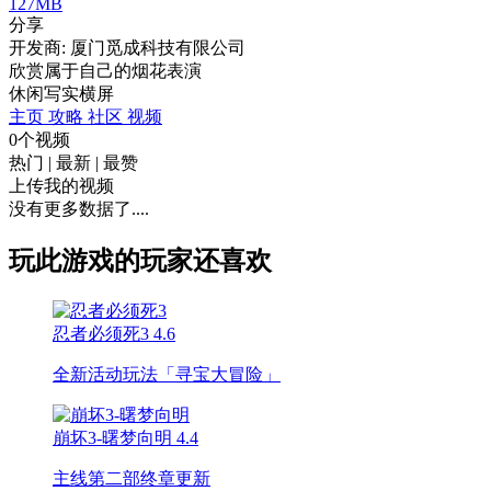
127MB
分享
开发商: 厦门觅成科技有限公司
欣赏属于自己的烟花表演
休闲
写实
横屏
主页
攻略
社区
视频
0个视频
热门
|
最新
|
最赞
上传我的视频
没有更多数据了....
玩此游戏的玩家还喜欢
忍者必须死3
4.6
全新活动玩法「寻宝大冒险」
崩坏3-曙梦向明
4.4
主线第二部终章更新