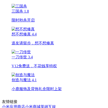
三国杀
1.8
限时秒杀开启
想不想修真
4.4
道友请留步，想不想修真
一刀传世
3.4
V12免费送，不花钱享特权
创造与魔法
4.1
小鹿服饰及背饰礼盒限时上架
友情链接
小米应用商店
小米商城
英雄互娱