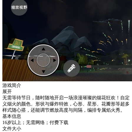
游戏简介
展开
无需等待节日，随时随地开启一场浪漫璀璨的烟花狂欢！自定
义烟火的颜色、形状与爆炸特效，心形、星形、花瓣形等超多
样式随心搭，还能调节燃放高度与间隔，编排专属焰火秀。
基本信息
16岁以上；无需网络；付费下载
文件大小