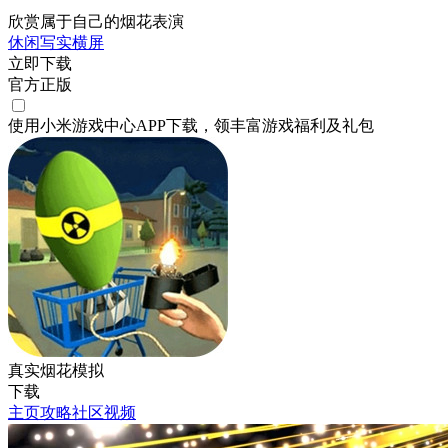
欣赏属于自己的烟花表演
休闲
写实
横屏
立即下载
官方正版
使用小米游戏中心APP
下载
，领丰富游戏
福利
及
礼包
真实烟花模拟
下载
主页
攻略
社区
视频