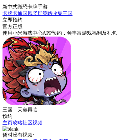
新中式微恐卡牌手游
卡牌
卡通
国风
竖屏
策略
收集
三国
立即预约
官方正版
使用小米游戏中心APP
预约
，领丰富游戏
福利
及
礼包
三国：天命再临
预约
主页
攻略
社区
视频
暂时没有视频~