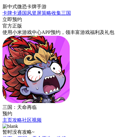
新中式微恐卡牌手游
卡牌
卡通
国风
竖屏
策略
收集
三国
立即预约
官方正版
使用小米游戏中心APP
预约
，领丰富游戏
福利
及
礼包
三国：天命再临
预约
主页
攻略
社区
视频
暂时没有攻略~