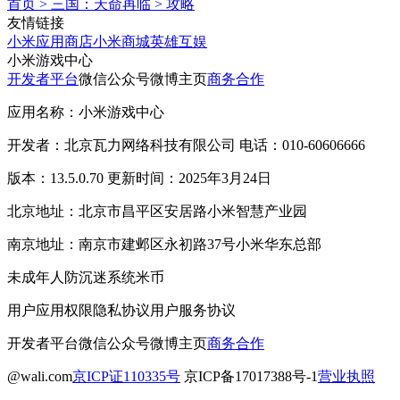
首页
>
三国：天命再临
>
攻略
友情链接
小米应用商店
小米商城
英雄互娱
小米游戏中心
开发者平台
微信公众号
微博主页
商务合作
应用名称：小米游戏中心
开发者：北京瓦力网络科技有限公司 电话：010-60606666
版本：13.5.0.70 更新时间：2025年3月24日
北京地址：北京市昌平区安居路小米智慧产业园
南京地址：南京市建邺区永初路37号小米华东总部
未成年人防沉迷系统
米币
用户应用权限
隐私协议
用户服务协议
开发者平台
微信公众号
微博主页
商务合作
@wali.com
京ICP证110335号
京ICP备17017388号-1
营业执照