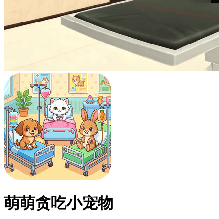
萌萌贪吃小宠物