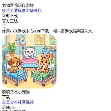
宠物医院治疗宠物
经营
卡通
横屏
宠物
医疗
立即下载
官方正版
使用小米游戏中心APP
下载
，领丰富游戏
福利
及
礼包
萌萌贪吃小宠物
下载
主页
攻略
社区
视频