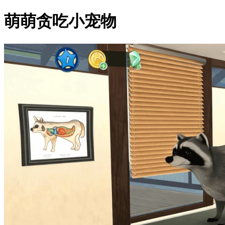
萌萌贪吃小宠物