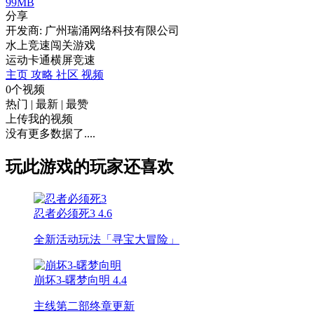
99MB
分享
开发商: 广州瑞涌网络科技有限公司
水上竞速闯关游戏
运动
卡通
横屏
竞速
主页
攻略
社区
视频
0个视频
热门
|
最新
|
最赞
上传我的视频
没有更多数据了....
玩此游戏的玩家还喜欢
忍者必须死3
4.6
全新活动玩法「寻宝大冒险」
崩坏3-曙梦向明
4.4
主线第二部终章更新