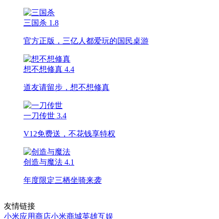
三国杀
1.8
官方正版，三亿人都爱玩的国民桌游
想不想修真
4.4
道友请留步，想不想修真
一刀传世
3.4
V12免费送，不花钱享特权
创造与魔法
4.1
年度限定三栖坐骑来袭
友情链接
小米应用商店
小米商城
英雄互娱