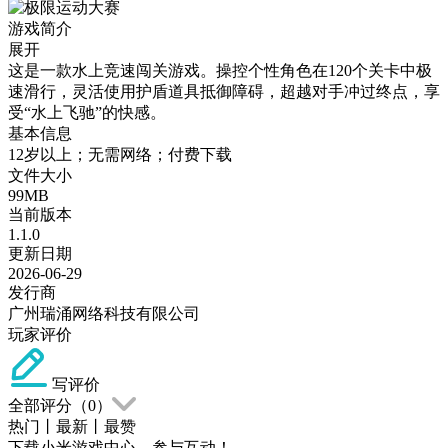
游戏简介
展开
这是一款水上竞速闯关游戏。操控个性角色在120个关卡中极
速滑行，灵活使用护盾道具抵御障碍，超越对手冲过终点，享
受“水上飞驰”的快感。
基本信息
12岁以上；无需网络；付费下载
文件大小
99MB
当前版本
1.1.0
更新日期
2026-06-29
发行商
广州瑞涌网络科技有限公司
玩家评价
写评价
全部评分（
0
）
热门
丨
最新
丨
最赞
下载小米游戏中心，参与互动！