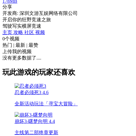
178MB
分享
开发商: 深圳文游互娱网络有限公司
开启你的狂野竞速之旅
驾驶
写实
横屏
竞速
主页
攻略
社区
视频
0个视频
热门
|
最新
|
最赞
上传我的视频
没有更多数据了....
玩此游戏的玩家还喜欢
忍者必须死3
4.6
全新活动玩法「寻宝大冒险」
崩坏3-曙梦向明
4.4
主线第二部终章更新