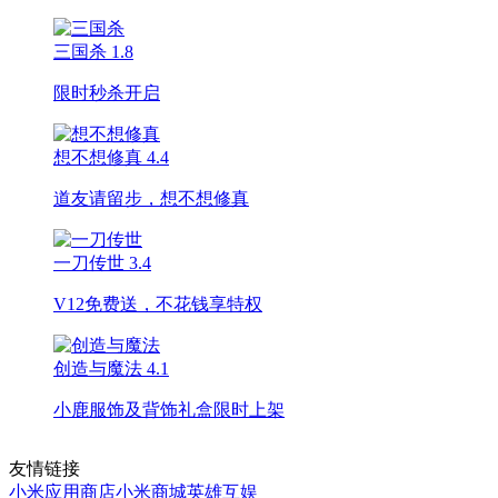
三国杀
1.8
限时秒杀开启
想不想修真
4.4
道友请留步，想不想修真
一刀传世
3.4
V12免费送，不花钱享特权
创造与魔法
4.1
小鹿服饰及背饰礼盒限时上架
友情链接
小米应用商店
小米商城
英雄互娱