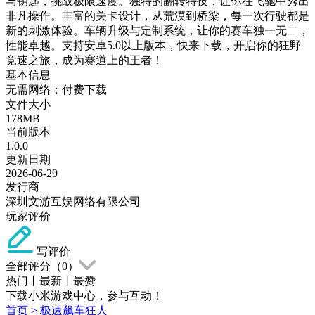
与钥匙，挑战极限速度。独特的翻转特技，让你在飞驰中秀出
非凡操作。丰富的关卡设计，从荒漠到桥梁，每一次行驶都是
新的刺激体验。车辆升级与定制系统，让你的赛车独一无二，
性能卓越。支持安卓5.0以上版本，快来下载，开启你的狂野
竞速之旅，成为赛道上的王者！
基本信息
无需网络；付费下载
文件大小
178MB
当前版本
1.0.0
更新日期
2026-06-29
发行商
深圳文游互娱网络有限公司
玩家评价
写评价
全部评分（
0
）
热门
丨
最新
丨
最赞
下载小米游戏中心，参与互动！
首页
>
极速飙车狂人