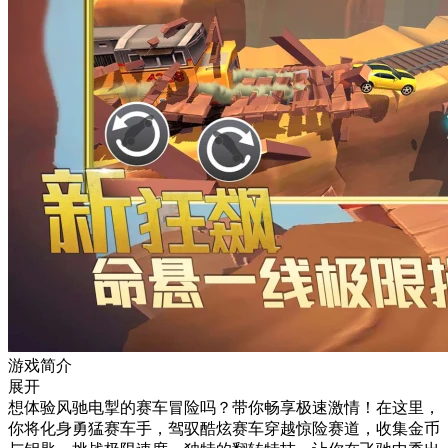
游戏简介
展开
想体验风驰电掣的赛车冒险吗？带你畅享极速激情！在这里，
你将化身勇猛赛车手，驾驭酷炫赛车穿越惊险赛道，收集金币