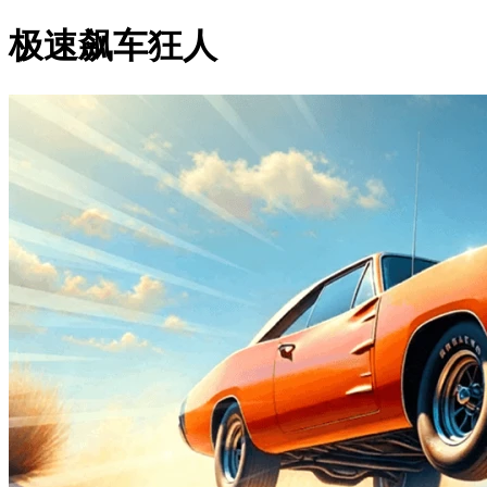
极速飙车狂人