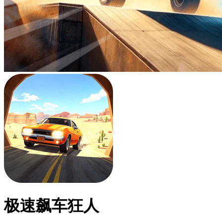
极速飙车狂人