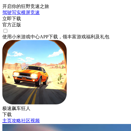
开启你的狂野竞速之旅
驾驶
写实
横屏
竞速
立即下载
官方正版
使用小米游戏中心APP
下载
，领丰富游戏
福利
及
礼包
极速飙车狂人
下载
主页
攻略
社区
视频