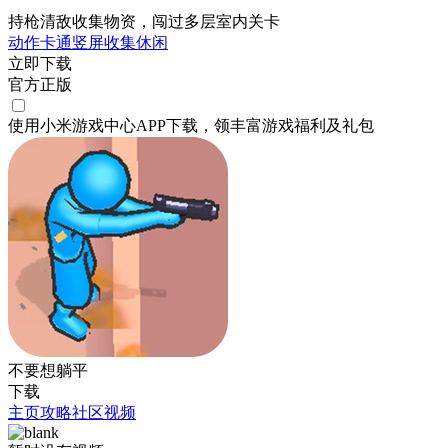
持枪清敌收集物资，闯过多层室内关卡
动作
卡通
竖屏
收集
休闲
立即下载
官方正版
使用小米游戏中心APP
下载
，领丰富游戏
福利
及
礼包
不要想躺平
下载
主页
攻略
社区
视频