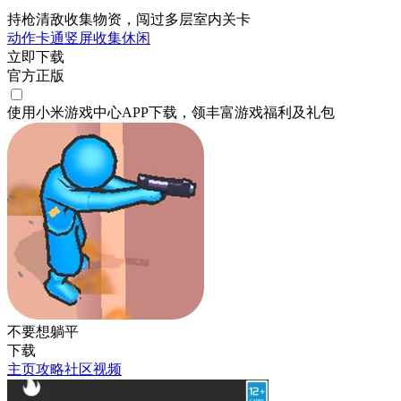
持枪清敌收集物资，闯过多层室内关卡
动作
卡通
竖屏
收集
休闲
立即下载
官方正版
使用小米游戏中心APP
下载
，领丰富游戏
福利
及
礼包
不要想躺平
下载
主页
攻略
社区
视频