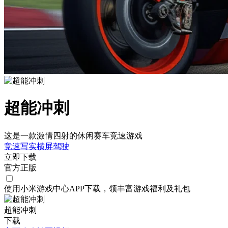
超能冲刺
这是一款激情四射的休闲赛车竞速游戏
竞速
写实
横屏
驾驶
立即下载
官方正版
使用小米游戏中心APP
下载
，领丰富游戏
福利
及
礼包
超能冲刺
下载