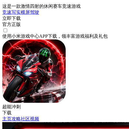
这是一款激情四射的休闲赛车竞速游戏
竞速
写实
横屏
驾驶
立即下载
官方正版
使用小米游戏中心APP
下载
，领丰富游戏
福利
及
礼包
超能冲刺
下载
主页
攻略
社区
视频