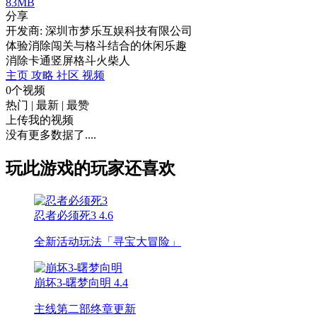
83MB
分享
开发商: 深圳市梦乐互娱科技有限公司
体验消除闯关与格斗结合的休闲乐趣
消除
卡通
竖屏
格斗
火柴人
主页
攻略
社区
视频
0个视频
热门
|
最新
|
最赞
上传我的视频
没有更多数据了....
玩此游戏的玩家还喜欢
忍者必须死3
4.6
全新活动玩法「寻宝大冒险」
崩坏3-曙梦向明
4.4
主线第二部终章更新