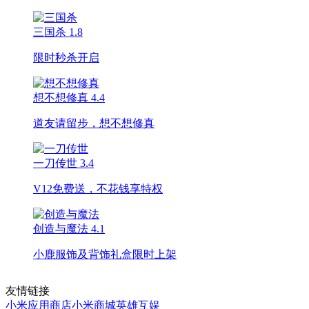
三国杀
1.8
限时秒杀开启
想不想修真
4.4
道友请留步，想不想修真
一刀传世
3.4
V12免费送，不花钱享特权
创造与魔法
4.1
小鹿服饰及背饰礼盒限时上架
友情链接
小米应用商店
小米商城
英雄互娱