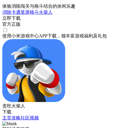
体验消除闯关与格斗结合的休闲乐趣
消除
卡通
竖屏
格斗
火柴人
立即下载
官方正版
使用小米游戏中心APP
下载
，领丰富游戏
福利
及
礼包
贪吃火柴人
下载
主页
攻略
社区
视频