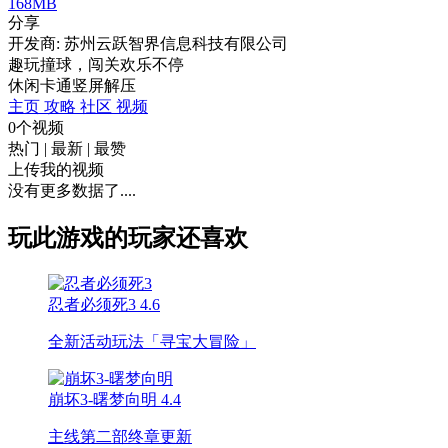
168MB
分享
开发商: 苏州云跃智界信息科技有限公司
趣玩撞球，闯关欢乐不停
休闲
卡通
竖屏
解压
主页
攻略
社区
视频
0个视频
热门
|
最新
|
最赞
上传我的视频
没有更多数据了....
玩此游戏的玩家还喜欢
忍者必须死3
4.6
全新活动玩法「寻宝大冒险」
崩坏3-曙梦向明
4.4
主线第二部终章更新