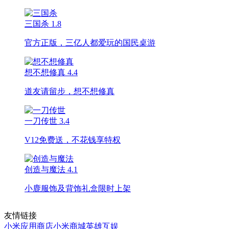
三国杀
1.8
官方正版，三亿人都爱玩的国民桌游
想不想修真
4.4
道友请留步，想不想修真
一刀传世
3.4
V12免费送，不花钱享特权
创造与魔法
4.1
小鹿服饰及背饰礼盒限时上架
友情链接
小米应用商店
小米商城
英雄互娱