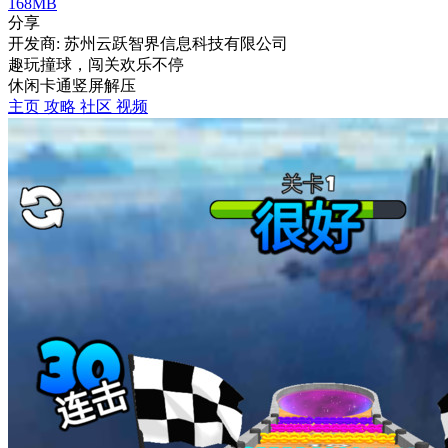
168MB
分享
开发商: 苏州云跃智界信息科技有限公司
趣玩撞球，闯关欢乐不停
休闲
卡通
竖屏
解压
主页
攻略
社区
视频