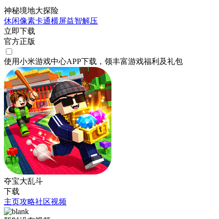
神秘境地大探险
休闲
像素
卡通
横屏
益智
解压
立即下载
官方正版
使用小米游戏中心APP
下载
，领丰富游戏
福利
及
礼包
夺宝大乱斗
下载
主页
攻略
社区
视频