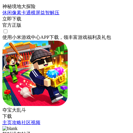
神秘境地大探险
休闲
像素
卡通
横屏
益智
解压
立即下载
官方正版
使用小米游戏中心APP
下载
，领丰富游戏
福利
及
礼包
夺宝大乱斗
下载
主页
攻略
社区
视频