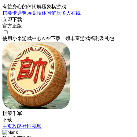
有益身心的休闲解压象棋游戏
棋类
卡通
竖屏
竞技
休闲
解压
多人在线
立即下载
官方正版
使用小米游戏中心APP
下载
，领丰富游戏
福利
及
礼包
棋策千军
下载
主页
攻略
社区
视频