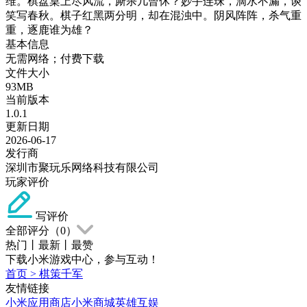
维。棋盘桌上尽风流，厮杀几曾休？妙手连珠，滴水不漏，谈
笑写春秋。棋子红黑两分明，却在混浊中。阴风阵阵，杀气重
重，逐鹿谁为雄？
基本信息
无需网络；付费下载
文件大小
93MB
当前版本
1.0.1
更新日期
2026-06-17
发行商
深圳市聚玩乐网络科技有限公司
玩家评价
写评价
全部评分（
0
）
热门
丨
最新
丨
最赞
下载小米游戏中心，参与互动！
首页
>
棋策千军
友情链接
小米应用商店
小米商城
英雄互娱