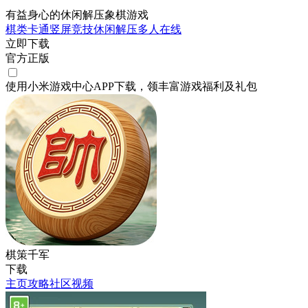
有益身心的休闲解压象棋游戏
棋类
卡通
竖屏
竞技
休闲
解压
多人在线
立即下载
官方正版
使用小米游戏中心APP
下载
，领丰富游戏
福利
及
礼包
棋策千军
下载
主页
攻略
社区
视频