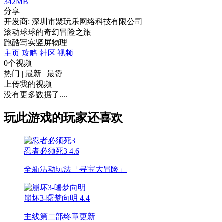
342MB
分享
开发商: 深圳市聚玩乐网络科技有限公司
滚动球球的奇幻冒险之旅
跑酷
写实
竖屏
物理
主页
攻略
社区
视频
0个视频
热门
|
最新
|
最赞
上传我的视频
没有更多数据了....
玩此游戏的玩家还喜欢
忍者必须死3
4.6
全新活动玩法「寻宝大冒险」
崩坏3-曙梦向明
4.4
主线第二部终章更新