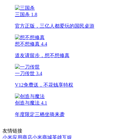
三国杀
1.8
官方正版，三亿人都爱玩的国民桌游
想不想修真
4.4
道友请留步，想不想修真
一刀传世
3.4
V12免费送，不花钱享特权
创造与魔法
4.1
年度限定三栖坐骑来袭
友情链接
小米应用商店
小米商城
英雄互娱