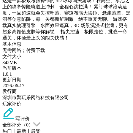
这是一款极致考验操作的 3D 球球闯关游戏！在高空、水池之
上的狭窄惊险轨道上冲刺，全程心跳拉满！ 紧盯球球滚动速
度，一旦超速就会失控坠落。赛道布满大摆锤、悬崖落差、黑
洞等创意陷阱，每一关都新鲜刺激，绝不重复无聊。 游戏搭
载真实物理引擎，水面效果逼真，3D 场景沉浸式拉满，更有
超多高颜值皮肤等你解锁！ 指尖控速，极限走位，挑战一命
通关，体验最上头的闯关快感！
基本信息
无需网络；付费下载
文件大小
342MB
当前版本
1.0.1
更新日期
2026-06-17
发行商
深圳市聚玩乐网络科技有限公司
玩家评价
写评价
全部评分（
0
）
热门
丨
最新
丨
最赞