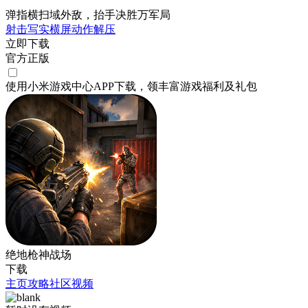
弹指横扫域外敌，抬手决胜万军局
射击
写实
横屏
动作
解压
立即下载
官方正版
使用小米游戏中心APP
下载
，领丰富游戏
福利
及
礼包
绝地枪神战场
下载
主页
攻略
社区
视频