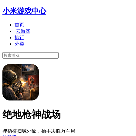
小米游戏中心
首页
云游戏
排行
分类
绝地枪神战场
弹指横扫域外敌，抬手决胜万军局