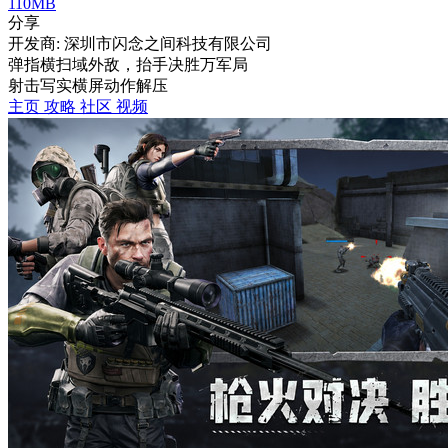
110MB
分享
开发商: 深圳市闪念之间科技有限公司
弹指横扫域外敌，抬手决胜万军局
射击
写实
横屏
动作
解压
主页
攻略
社区
视频