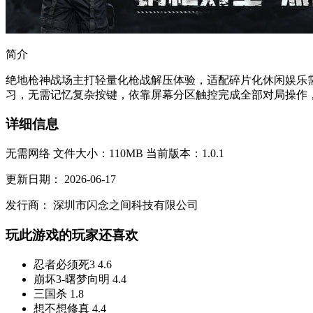
简介
绝地枪神战场主打轻量化枪战解压体验，适配碎片化休闲娱乐
习，无需记忆复杂按键，依靠屏幕分区触控完成全部对局操作，
详细信息
无需网络
文件大小：110MB
当前版本：1.0.1
更新日期：
2026-06-17
发行商：
深圳市闪念之间科技有限公司
玩此游戏的玩家还喜欢
忍者必须死3
4.6
崩坏3-曙梦向明
4.4
三国杀
1.8
想不想修真
4.4