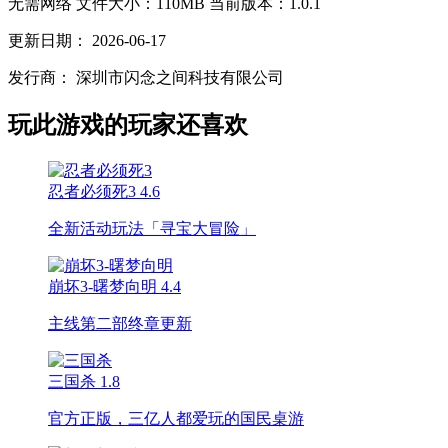
无需网络
文件大小：110MB
当前版本：1.0.1
更新日期：
2026-06-17
发行商：
深圳市闪念之间科技有限公司
玩此游戏的玩家还喜欢
忍者必须死3
4.6
全新活动玩法「寻宝大冒险」
崩坏3-曙梦向明
4.4
主线第二部终章更新
三国杀
1.8
官方正版，三亿人都爱玩的国民桌游