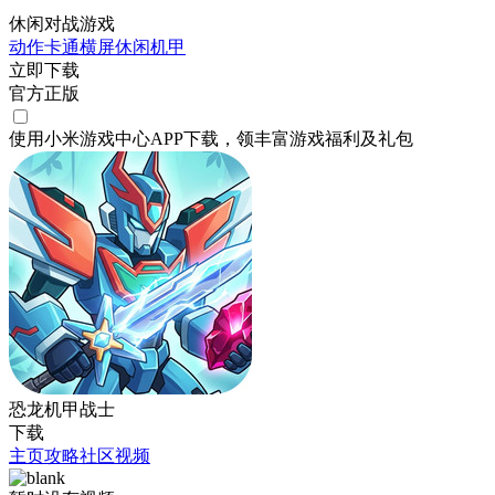
休闲对战游戏
动作
卡通
横屏
休闲
机甲
立即下载
官方正版
使用小米游戏中心APP
下载
，领丰富游戏
福利
及
礼包
恐龙机甲战士
下载
主页
攻略
社区
视频