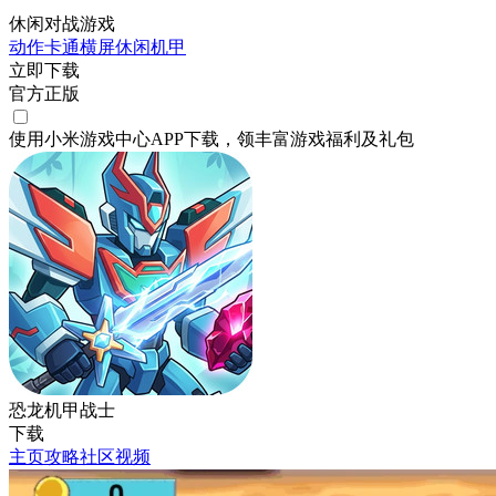
休闲对战游戏
动作
卡通
横屏
休闲
机甲
立即下载
官方正版
使用小米游戏中心APP
下载
，领丰富游戏
福利
及
礼包
恐龙机甲战士
下载
主页
攻略
社区
视频