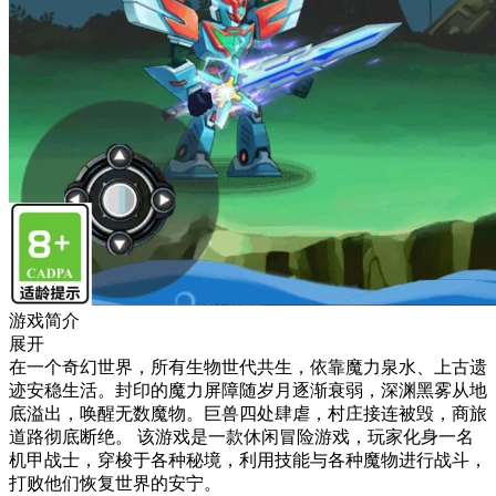
游戏简介
展开
在一个奇幻世界，所有生物世代共生，依靠魔力泉水、上古遗
迹安稳生活。封印的魔力屏障随岁月逐渐衰弱，深渊黑雾从地
底溢出，唤醒无数魔物。巨兽四处肆虐，村庄接连被毁，商旅
道路彻底断绝。 该游戏是一款休闲冒险游戏，玩家化身一名
机甲战士，穿梭于各种秘境，利用技能与各种魔物进行战斗，
打败他们恢复世界的安宁。