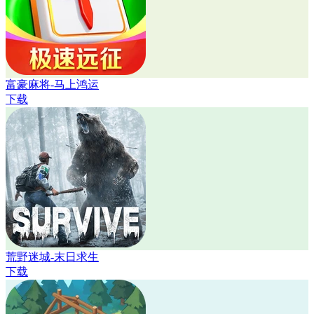
富豪麻将-马上鸿运
下载
荒野迷城-末日求生
下载