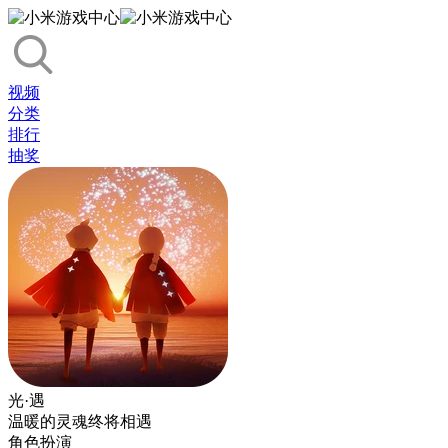
视频
分类
排行
抽奖
光·遇
温暖的灵魂终将相遇
角色扮演