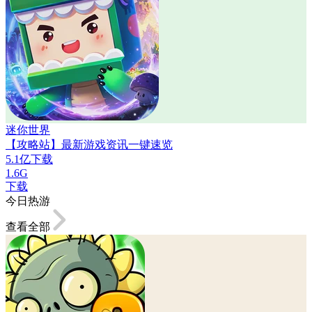
迷你世界
【攻略站】最新游戏资讯一键速览
5.1亿下载
1.6G
下载
今日热游
查看全部