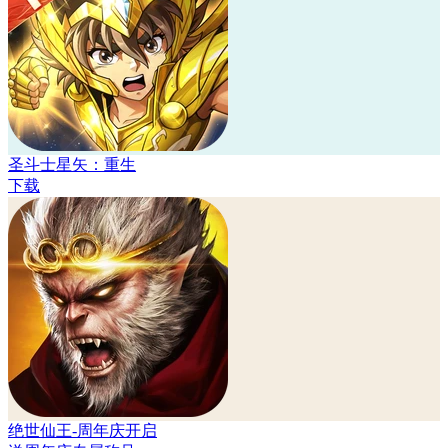
圣斗士星矢：重生
下载
绝世仙王-周年庆开启