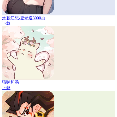
永暮幻想-登录送3000抽
下载
猫咪和汤
下载