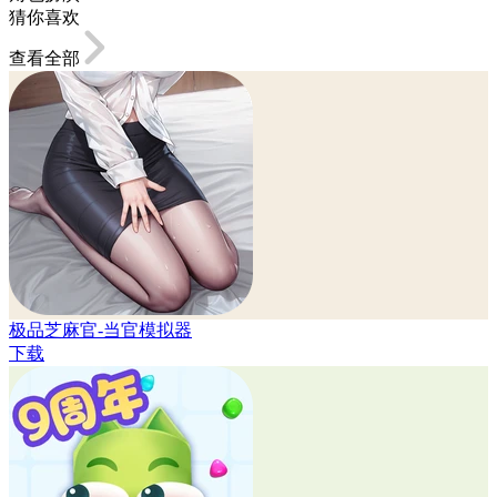
猜你喜欢
查看全部
极品芝麻官-当官模拟器
下载