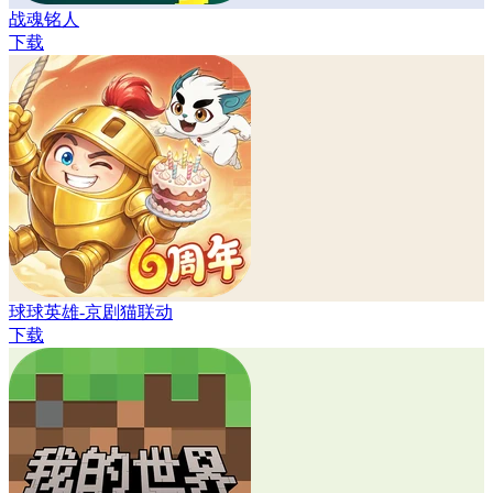
战魂铭人
下载
球球英雄-京剧猫联动
下载