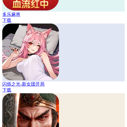
多乐麻将
下载
闪烁之光-新女团开局
下载