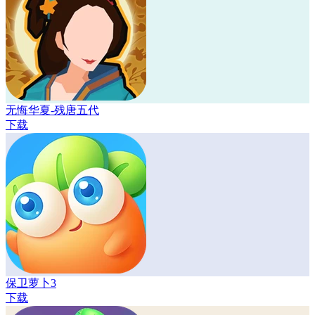
无悔华夏-残唐五代
下载
保卫萝卜3
下载