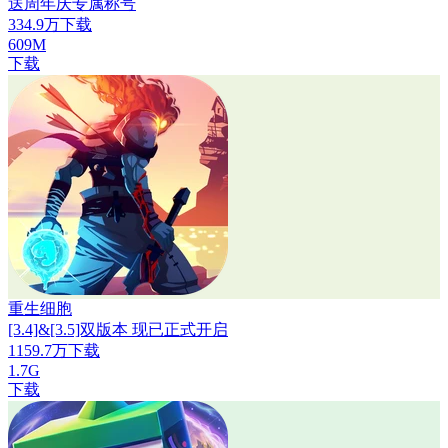
送周年庆专属称号
334.9万下载
609M
下载
重生细胞
[3.4]&[3.5]双版本 现已正式开启
1159.7万下载
1.7G
下载