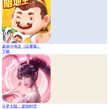
途游斗地主（比赛版）
下载
斗罗大陆：逆转时空