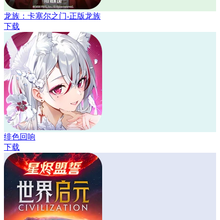
龙族：卡塞尔之门-正版龙族
下载
绯色回响
下载