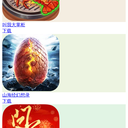
叫我大掌柜
下载
山海经幻想录
下载