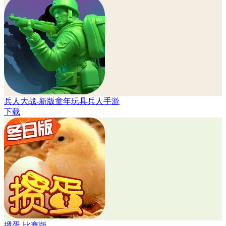
兵人大战-新版童年玩具兵人手游
下载
掼蛋-比赛版