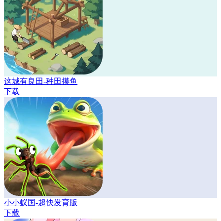
这城有良田-种田摸鱼
下载
小小蚁国-超快发育版
下载