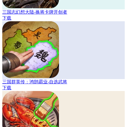
三国志幻想大陆-换将卡牌开创者
下载
三国群英传：鸿鹄霸业-自选武将
下载