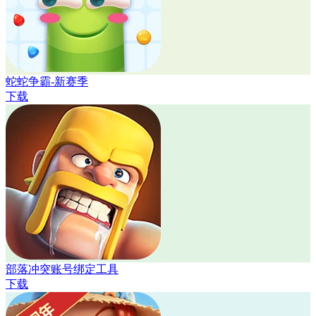
蛇蛇争霸-新赛季
下载
部落冲突账号绑定工具
下载