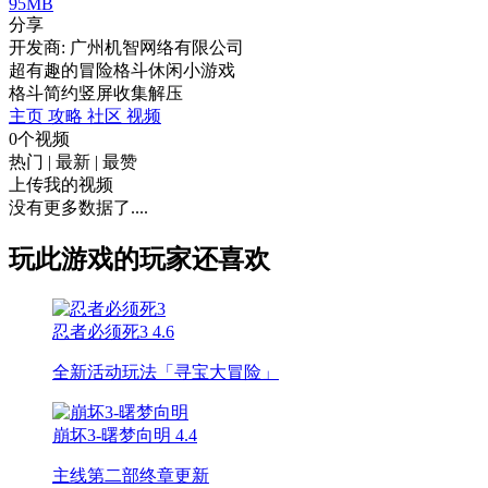
95MB
分享
开发商: 广州机智网络有限公司
超有趣的冒险格斗休闲小游戏
格斗
简约
竖屏
收集
解压
主页
攻略
社区
视频
0个视频
热门
|
最新
|
最赞
上传我的视频
没有更多数据了....
玩此游戏的玩家还喜欢
忍者必须死3
4.6
全新活动玩法「寻宝大冒险」
崩坏3-曙梦向明
4.4
主线第二部终章更新