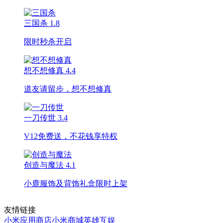
三国杀
1.8
限时秒杀开启
想不想修真
4.4
道友请留步，想不想修真
一刀传世
3.4
V12免费送，不花钱享特权
创造与魔法
4.1
小鹿服饰及背饰礼盒限时上架
友情链接
小米应用商店
小米商城
英雄互娱