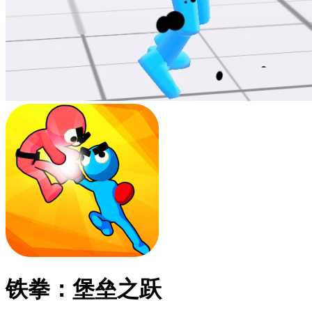
铁拳：堡垒之跃