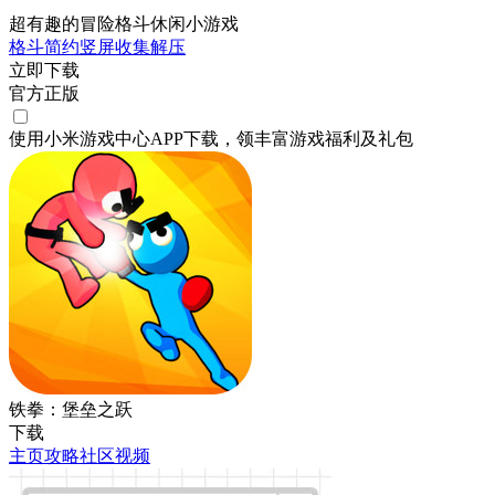
超有趣的冒险格斗休闲小游戏
格斗
简约
竖屏
收集
解压
立即下载
官方正版
使用小米游戏中心APP
下载
，领丰富游戏
福利
及
礼包
铁拳：堡垒之跃
下载
主页
攻略
社区
视频