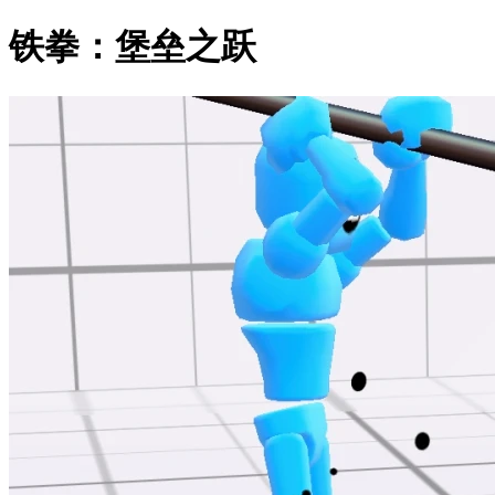
铁拳：堡垒之跃