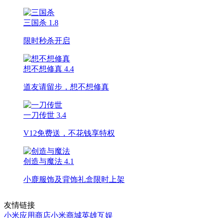
三国杀
1.8
限时秒杀开启
想不想修真
4.4
道友请留步，想不想修真
一刀传世
3.4
V12免费送，不花钱享特权
创造与魔法
4.1
小鹿服饰及背饰礼盒限时上架
友情链接
小米应用商店
小米商城
英雄互娱