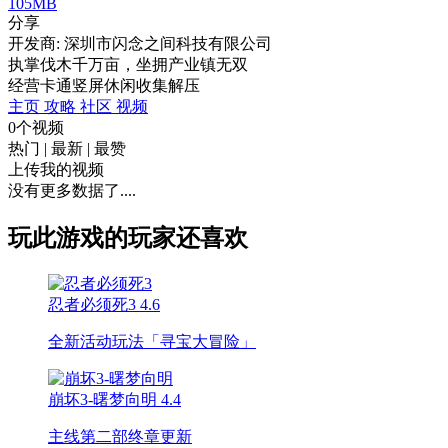
105MB
分享
开发商: 深圳市闪念之间科技有限公司
执掌伐木千万亩，坐拥产业镇无双
经营
卡通
竖屏
休闲
收集
解压
主页
攻略
社区
视频
0个视频
热门
|
最新
|
最赞
上传我的视频
没有更多数据了....
玩此游戏的玩家还喜欢
忍者必须死3
4.6
全新活动玩法「寻宝大冒险」
崩坏3-曙梦向明
4.4
主线第二部终章更新