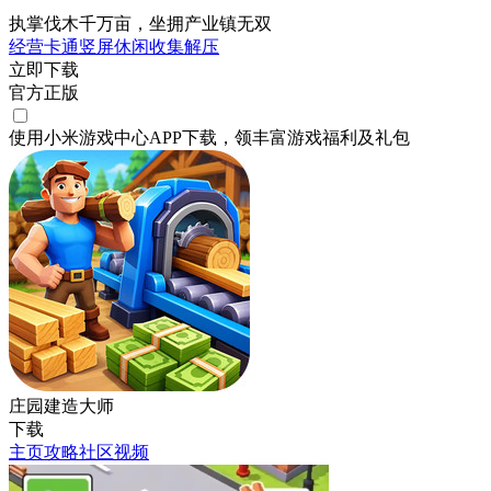
执掌伐木千万亩，坐拥产业镇无双
经营
卡通
竖屏
休闲
收集
解压
立即下载
官方正版
使用小米游戏中心APP
下载
，领丰富游戏
福利
及
礼包
庄园建造大师
下载
主页
攻略
社区
视频