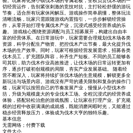
验。玩家将化身小镇伐木场的专属老板，全权负责伐木场的一
切经营运作，告别紧张刺激的竞技对抗，主打轻松舒缓的游玩
节奏，适合所有玩家休闲解压。游戏操作简单易懂，整体玩法
清晰流畅，玩家只需跟随游戏内置指引，一步步解锁经营操
作，从零开始打理专属伐木产业，沉浸式感受经营养成的乐
趣。 游戏核心围绕资源调配与员工招募展开，构建出自由丰
富的经营体系。在日常游玩中，玩家需要合理规划伐木场各类
资源，科学分配生产物资、把控伐木产出节奏，最大化提升伐
木场的生产效率。同时，玩家可根据经营发展需求，招募各类
伐木员工，扩充团队阵容，补齐生产短板。不同的员工能够各
司其职，助力伐木作业高效推进，让伐木场的日常运转更加有
序，逐步打破初创规模的局限，夯实产业发展基础。 随着经
营不断深入，玩家将持续扩张伐木场的生意规模，解锁更多全
新玩法与场景内容。游戏没有严苛的通关限制和复杂的操作门
槛，玩家可以按照自己的节奏发展产业，慢慢从小型伐木作
坊，升级为规模庞大的专业伐木工场。全程沉浸式的经营养成
体验，搭配轻松治愈的游戏氛围，让玩家在打理产业、扩充规
模的过程中收获满满的成就感，既能消磨闲暇时光，又能通过
稳步经营释放压力，体验成为伐木大亨的独特乐趣。
基本信息
无需网络；付费下载
文件大小