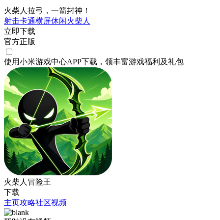
火柴人拉弓，一箭封神！
射击
卡通
横屏
休闲
火柴人
立即下载
官方正版
使用小米游戏中心APP
下载
，领丰富游戏
福利
及
礼包
火柴人冒险王
下载
主页
攻略
社区
视频