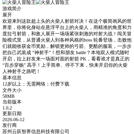
游戏简介
展开
欢迎来到这款超上头的火柴人射箭对决！在这个极简画风的世
界里，你将化身站在悬浮平台上的火柴人，用精准的角度和力
度拉弓射箭，和敌人展开一场场紧张刺激的对射大战！闯关冒
险模式里，从普通火柴人到各种风格的boss 轮番登场，击败他
们就能收获金币奖励，解锁更帅的弓箭、更酷的服装，一步步
把自己武装成 “神射手”！想和朋友 battle？本地双人模式随时
开启，拉上好友来一场面对面的射箭 PK，看看谁才是真正的
“百步穿杨” 高手！上手简单、停不下来，快来开启你的火柴
人神射手之路吧！
基本信息
12岁以上；无需网络；付费下载
文件大小
58MB
当前版本
1.0.2
更新日期
2026-06-12
发行商
苏州云跃智界信息科技有限公司