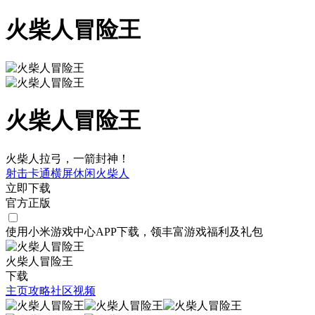
火柴人冒险王
火柴人冒险王
火柴人拉弓，一箭封神！
射击
卡通
横屏
休闲
火柴人
立即下载
官方正版
使用小米游戏中心APP
下载
，领丰富游戏
福利
及
礼包
火柴人冒险王
下载
主页
攻略
社区
视频