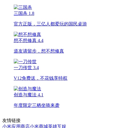
三国杀
1.8
官方正版，三亿人都爱玩的国民桌游
想不想修真
4.4
道友请留步，想不想修真
一刀传世
3.4
V12免费送，不花钱享特权
创造与魔法
4.1
年度限定三栖坐骑来袭
友情链接
小米应用商店
小米商城
英雄互娱