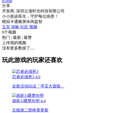
85MB
分享
开发商: 深圳云漫时光科技有限公司
小小急诊医生，守护每位病患！
模拟
卡通
横屏
休闲
益智
主页
攻略
社区
视频
0个视频
热门
|
最新
|
最赞
上传我的视频
没有更多数据了....
玩此游戏的玩家还喜欢
忍者必须死3
4.6
全新活动玩法「寻宝大冒险」
崩坏3-曙梦向明
4.4
主线第二部终章更新