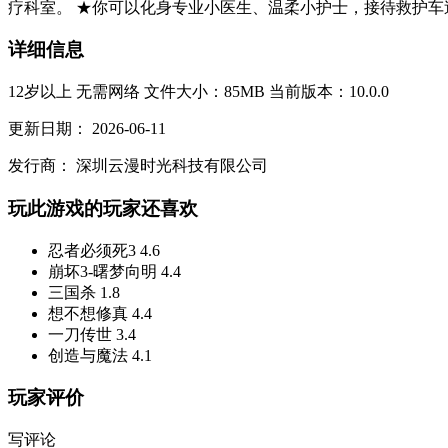
疗科室。 ★你可以化身专业小医生、温柔小护士，接待救护车
详细信息
12岁以上
无需网络
文件大小：85MB
当前版本：10.0.0
更新日期：
2026-06-11
发行商：
深圳云漫时光科技有限公司
玩此游戏的玩家还喜欢
忍者必须死3
4.6
崩坏3-曙梦向明
4.4
三国杀
1.8
想不想修真
4.4
一刀传世
3.4
创造与魔法
4.1
玩家评价
写评论