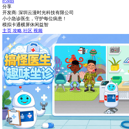
85MB
分享
开发商: 深圳云漫时光科技有限公司
小小急诊医生，守护每位病患！
模拟
卡通
横屏
休闲
益智
主页
攻略
社区
视频